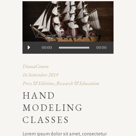
Audio
00:00
00:00
Player
DianaComm
16 Settembre 2019
Press & Editions
Research & Education
,
HAND
MODELING
CLASSES
Lorem ipsum dolor sit amet, consectetur