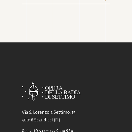
for:
Via S. Lorenzo a Settimo, 15
50018 Scandicci (FI)
055 7310 537
– 377 9534 924