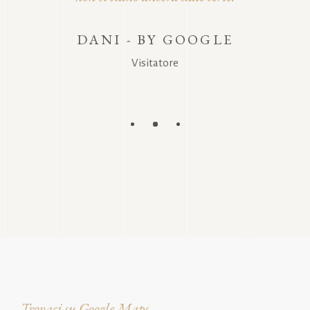
DANI - BY GOOGLE
MARC
NO
Visitatore
Trovaci su Google Maps