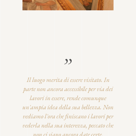
 Firenze,
Il luogo merita di essere visitato. In
Esperie
isitato,
parte non ancora accessibile per via dei
dell'an
ito dalla
lavori in essere, rende comunque
Torre de
nte e dal
un'ampia idea della sua bellezza. Non
ottago
 curato.
vediamo l'ora che finiscano i lavori per
pietra c
he passano
vederla nella sua interezza, peccato che
mera
visitare
non ci siano ancora date certe.
camm