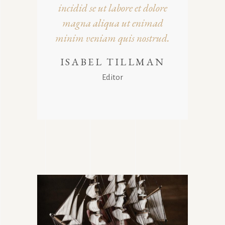
incidid se ut labore et dolore
magna aliqua ut enimad
minim veniam quis nostrud.
ISABEL TILLMAN
Editor