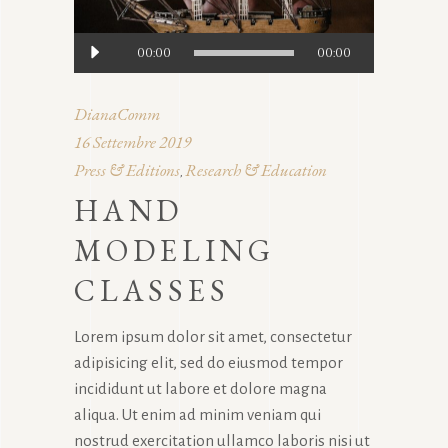
Audio
00:00
00:00
Player
DianaComm
16 Settembre 2019
Press & Editions
Research & Education
,
HAND
MODELING
CLASSES
Lorem ipsum dolor sit amet, consectetur
adipisicing elit, sed do eiusmod tempor
incididunt ut labore et dolore magna
aliqua. Ut enim ad minim veniam qui
nostrud exercitation ullamco laboris nisi ut