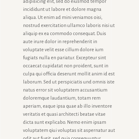
adipisicing elit, sed do eiusmod tempor
incididunt ut labore et dolore magna
aliqua. Ut enim ad mini veniamos oisi,
nostrud exercitation ullamco laboris nisi ut
aliquip ex ea commodo consequat. Duis
aute irure dolor in reprehenderit in
voluptate velit esse cillum dolore ium
fugiats nulla en pariatur. Excepteur sint
occaecat cupidatat non proident, sunt in
culpa qui officia deserunt mollit anim id est
laborum. Sed ut perspiciatis und omnis iste
natus error sit voluptatem accusantium
doloremque laudantium, totam rem
aperiam, eaque ipsa quae ab illo inventore
veritatis et quasi architecti beatae vitae
dicta sunt explicabo. Nemo enim ipsam
voluptatem qiui voluptas sit aspernatur aut
odit aut fugit, sed quia consequuntur