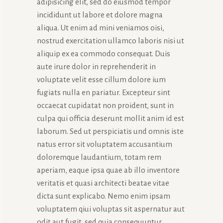
adipisicing elit, sed do eiusmod tempor
incididunt ut labore et dolore magna
aliqua. Ut enim ad mini veniamos oisi,
nostrud exercitation ullamco laboris nisi ut
aliquip ex ea commodo consequat. Duis
aute irure dolor in reprehenderit in
voluptate velit esse cillum dolore ium
fugiats nulla en pariatur. Excepteur sint
occaecat cupidatat non proident, sunt in
culpa qui officia deserunt mollit anim id est
laborum. Sed ut perspiciatis und omnis iste
natus error sit voluptatem accusantium
doloremque laudantium, totam rem
aperiam, eaque ipsa quae ab illo inventore
veritatis et quasi architecti beatae vitae
dicta sunt explicabo. Nemo enim ipsam
voluptatem qiui voluptas sit aspernatur aut
odit aut fugit, sed quia consequuntur