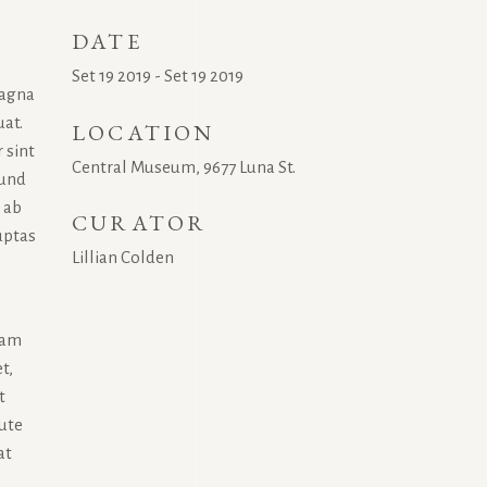
DATE
Set 19 2019 - Set 19 2019
magna
uat.
LOCATION
 sint
Central Museum, 9677 Luna St.
 und
 ab
CURATOR
uptas
Lillian Colden
uam
t,
t
aute
at