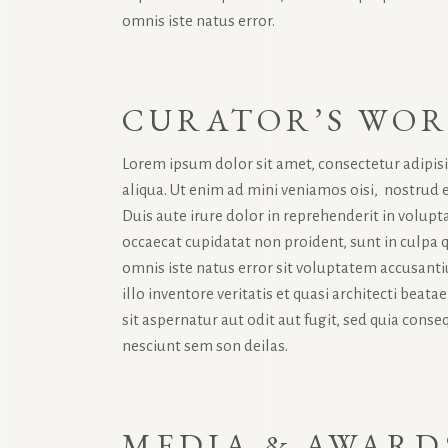
omnis iste natus error.
CURATOR’S WO
Lorem ipsum dolor sit amet, consectetur adipis
aliqua. Ut enim ad mini veniamos oisi, nostrud 
Duis aute irure dolor in reprehenderit in volupta
occaecat cupidatat non proident, sunt in culpa q
omnis iste natus error sit voluptatem accusan
illo inventore veritatis et quasi architecti bea
sit aspernatur aut odit aut fugit, sed quia con
nesciunt sem son deilas.
MEDIA & AWARD