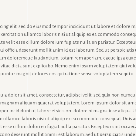
icing elit, sed do eiusmod tempor incididunt ut labore et dolore 
exercitation ullamco laboris nisi ut aliquip ex ea commodo conseq
te velit esse cillum dolore ium fugiats nulla en pariatur. Excepteur
ui officia deserunt mollit anim id est laborum. Sed ut perspiciatis
tium doloremque laudantium, totam rem aperiam, eaque ipsa quae
tae vitae dicta sunt explicabo. Nemo enim ipsam voluptatem qiui vol
sequuntur magnit dolores eos qui ratione sense voluptatem sequi u
ia dolor sit amet, consectetur, adipisci velit, sed quia non numq
e magnam aliquam quaerat voluptatem. Lorem ipsum dolor sit ame
por incididunt ut labore etsicis om dolore ni magna inse aliqua. U
n ullamco laboris nisi ut aliquip ex ea commodo consequat. Duis 
it esse cillum dolori eu fugiat nulla pariatur. Excepteur sint occaec
a cono deserunt mollit anim i est laborum. Sed ut perspiciatis unde