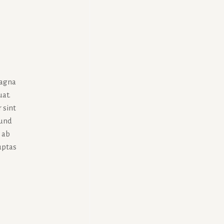
magna
uat.
 sint
 und
 ab
uptas