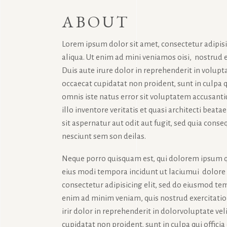
ABOUT
Lorem ipsum dolor sit amet, consectetur adipis
aliqua. Ut enim ad mini veniamos oisi, nostrud 
Duis aute irure dolor in reprehenderit in volupta
occaecat cupidatat non proident, sunt in culpa q
omnis iste natus error sit voluptatem accusan
illo inventore veritatis et quasi architecti bea
sit aspernatur aut odit aut fugit, sed quia con
nesciunt sem son deilas.
Neque porro quisquam est, qui dolorem ipsum qu
eius modi tempora incidunt ut laciumui dolor
consectetur adipisicing elit, sed do eiusmod tem
enim ad minim veniam, quis nostrud exercitatio
irir dolor in reprehenderit in dolorvoluptate vel
cupidatat non proident, sunt in culpa qui offici