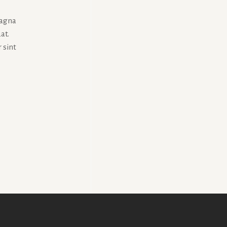
magna
at.
 sint