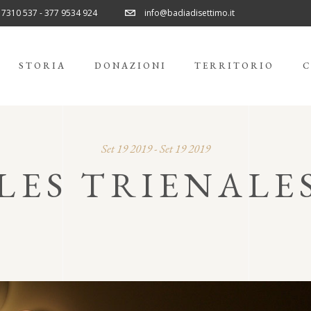
 7310 537 - 377 9534 924
info@badiadisettimo.it
STORIA
DONAZIONI
TERRITORIO
C
Set 19 2019 - Set 19 2019
LES TRIENALE