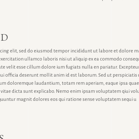
RD
icing elit, sed do eiusmod tempor incididunt ut labore et dolore 
exercitation ullamco laboris nisi ut aliquip ex ea commodo conseq
te velit esse cillum dolore ium fugiats nulla en pariatur. Excepteur
ui officia deserunt mollit anim id est laborum. Sed ut perspiciatis
tium doloremque laudantium, totam rem aperiam, eaque ipsa quae
tae vitae dicta sunt explicabo. Nemo enim ipsam voluptatem qiui vol
sequuntur magnit dolores eos qui ratione sense voluptatem sequi u
S