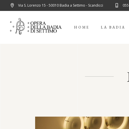
Via S. Lorenzo 15 - 50010 Badia a Settimo - Scandicci
055
HOME
LA BADIA