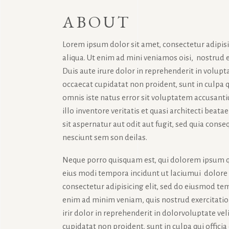
ABOUT
Lorem ipsum dolor sit amet, consectetur adipis
aliqua. Ut enim ad mini veniamos oisi, nostrud 
Duis aute irure dolor in reprehenderit in volupta
occaecat cupidatat non proident, sunt in culpa q
omnis iste natus error sit voluptatem accusan
illo inventore veritatis et quasi architecti bea
sit aspernatur aut odit aut fugit, sed quia con
nesciunt sem son deilas.
Neque porro quisquam est, qui dolorem ipsum qu
eius modi tempora incidunt ut laciumui dolor
consectetur adipisicing elit, sed do eiusmod tem
enim ad minim veniam, quis nostrud exercitatio
irir dolor in reprehenderit in dolorvoluptate vel
cupidatat non proident, sunt in culpa qui offici