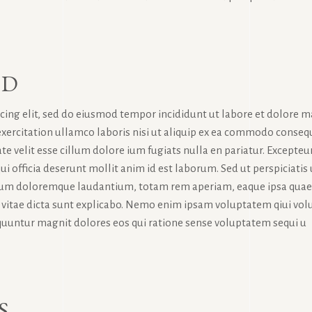
RD
icing elit, sed do eiusmod tempor incididunt ut labore et dolore 
exercitation ullamco laboris nisi ut aliquip ex ea commodo conseq
te velit esse cillum dolore ium fugiats nulla en pariatur. Excepteur
ui officia deserunt mollit anim id est laborum. Sed ut perspiciatis
tium doloremque laudantium, totam rem aperiam, eaque ipsa quae
tae vitae dicta sunt explicabo. Nemo enim ipsam voluptatem qiui vol
sequuntur magnit dolores eos qui ratione sense voluptatem sequi u
S