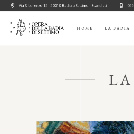
Via S. Lorenzo 15 - 50010 Badia a Settimo - Scandicci
055
HOME
LA BADIA
LA