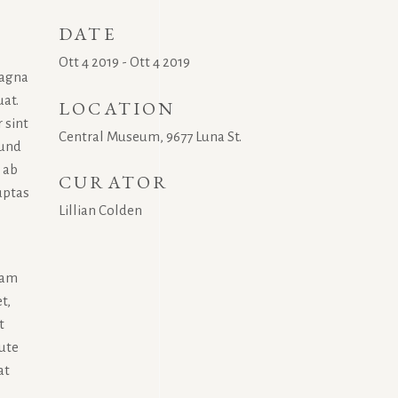
DATE
Ott 4 2019 - Ott 4 2019
magna
uat.
LOCATION
 sint
Central Museum, 9677 Luna St.
 und
 ab
CURATOR
uptas
Lillian Colden
uam
t,
t
aute
at