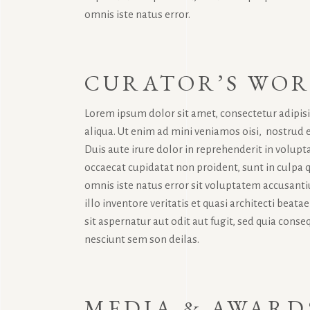
omnis iste natus error.
CURATOR’S WO
Lorem ipsum dolor sit amet, consectetur adipis
aliqua. Ut enim ad mini veniamos oisi, nostrud 
Duis aute irure dolor in reprehenderit in volupta
occaecat cupidatat non proident, sunt in culpa q
omnis iste natus error sit voluptatem accusan
illo inventore veritatis et quasi architecti bea
sit aspernatur aut odit aut fugit, sed quia con
nesciunt sem son deilas.
MEDIA & AWARD