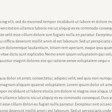
icing elit, sed do eiusmod tempor incididunt ut labore et dolore 
exercitation ullamco laboris nisi ut aliquip ex ea commodo conseq
te velit esse cillum dolore ium fugiats nulla en pariatur. Excepteur
ui officia deserunt mollit anim id est laborum. Sed ut perspiciatis
tium doloremque laudantium, totam rem aperiam, eaque ipsa quae
tae vitae dicta sunt explicabo. Nemo enim ipsam voluptatem qiui vol
sequuntur magnit dolores eos qui ratione sense voluptatem sequi u
ia dolor sit amet, consectetur, adipisci velit, sed quia non numq
e magnam aliquam quaerat voluptatem. Lorem ipsum dolor sit ame
por incididunt ut labore etsicis om dolore ni magna inse aliqua. U
n ullamco laboris nisi ut aliquip ex ea commodo consequat. Duis 
it esse cillum dolori eu fugiat nulla pariatur. Excepteur sint occaec
a cono deserunt mollit anim i est laborum. Sed ut perspiciatis unde