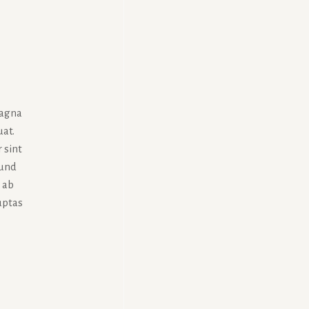
magna
uat.
 sint
 und
 ab
uptas