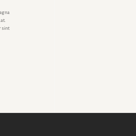
magna
at.
 sint