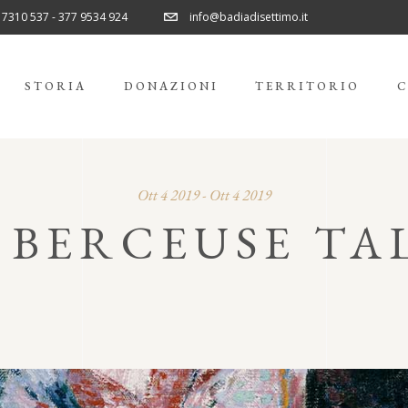
 7310 537 - 377 9534 924
info@badiadisettimo.it
STORIA
DONAZIONI
TERRITORIO
C
Ott 4 2019 - Ott 4 2019
 BERCEUSE TA